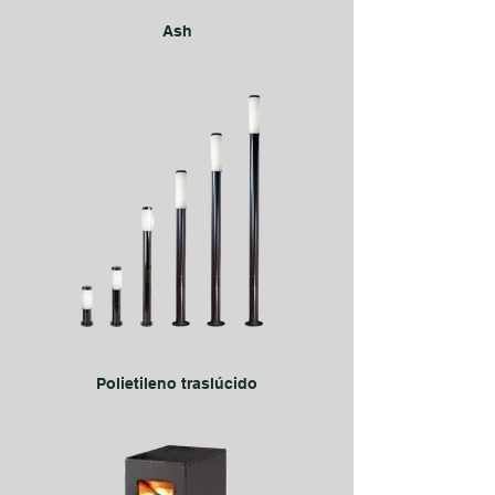
Ash
Polietileno traslúcido