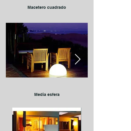
Macetero cuadrado
Media esfera